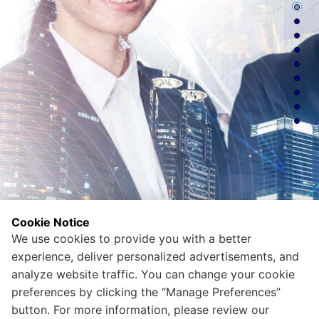
Detaylı İncele
40 Yıllık
56 ÜLKEYE
Detaylı İnceleyin
Monobrand mağazacılık
İHRACAT
İNŞAAT
Yaşam kalitesini artıran çözümler…
Detaylı İncele
Cookie Notice
We use cookies to provide you with a better
experience, deliver personalized advertisements, and
analyze website traffic. You can change your cookie
preferences by clicking the “Manage Preferences”
button. For more information, please review our