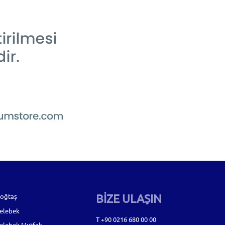
BİZE ULAŞIN
oğtaş
elebek
T +90 0216 680 00 00
elebek Mutfak