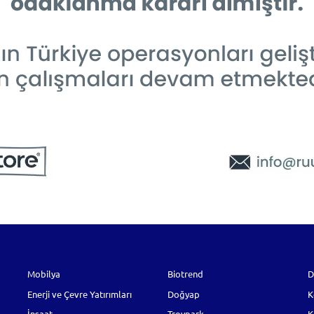
Mobilya
Biotrend
D
Enerji ve Çevre Yatırımları
Doğyap
K
İnşaat
Troypark
K